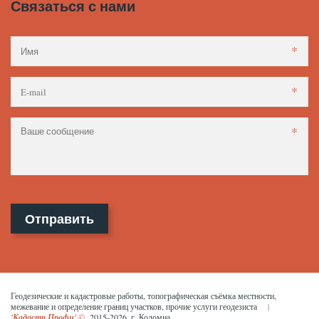
Связаться с нами
*
*
*
Отправить
Геодезические и кадастровые работы, топографическая съёмка местности, 
межевание и определение границ участков, прочие услуги геодезиста     
|
'Кадастр Профи'
 ©
  2015-2026, г. Коломна